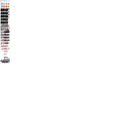
医
白
网
在
白
医
白
来
主页
>
院
癜
站
线
颈部白癜风
>
颈部得了白癜风的危害有哪些?
癜
师
斑
院
动
风
首
挂
颈部得了
导致颈部白癜风复发的原因有哪些？
风
团
治
路
态
症
页
号
白癜风的
导致颈部
颈部白癜风典型的症状有哪些
病
队
疗
线
状
危害有哪
白癜风复
颈部白癜
阜阳颈部白癜风怎么治疗
因
些? 白癜
发的原因
风典型的
阜阳颈部
颈部白癜风有哪些特征
风虽给人
有哪些？
症状有哪
白癜风怎
颈部白癜
共
1
页
5
们不会带
条记录
颈部是白
些？其实
么治疗?颈
风有哪些
来疼痒感
白癜风能治好吗
癜风的高
很多人只
部皮肤是
308激光能治好白癜风吗
特征?大家
身上出现小白点是怎么回事
门诊
治疗白癜风要花多少钱
白癜风的遗传几率有多大
觉，但是
发部位，
(节假日无休息)
知晓白癜
合肥蒙
很脆弱，
8:00~18:00
对于白癜
他一般...
同时这个
风是一种
城北路
如果出现
风都不陌
【详情】
部位...
皮肤病，
临泉路
了白癜风
生，随着
【详情】
却不知...
交口南
一定不要
时间的发
【详情】
100米
盲目...
展，白癜
(公交
【详情】
风的...
四公司
【详情】
站牌
旁)
0551-
65733120
合肥华研白癜风防治所附属中西医结合医院 版权所有
皖ICP备16015894号-1