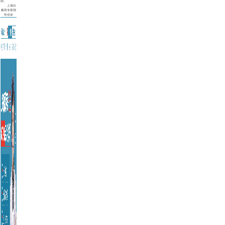
助。
上海白
癜风专家领
衔会诊