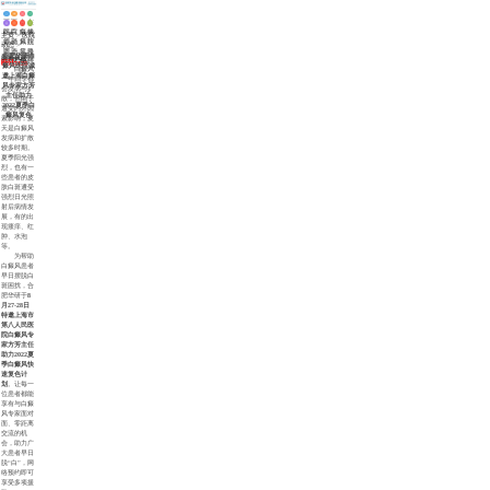
医
白
网
在
白
医
白
来
院
癜
站
线
主页
>
医院
癜
师
斑
院
动
风
首
挂
动态
>
风
团
治
路
态
症
页
号
合肥华研白
来源：华研白癜风医院
咨询热线
病
队
疗
线
状
0551-65733120
癜风医院诚
白癜风
因
邀上海白癜
一年四季都
风专家方芳
会发病与扩
主任助力
散，但由于
2022夏季白
遭受内外因
癜风复色
素影响，夏
天是白癜风
发病和扩散
较多时期。
夏季阳光强
烈，也有一
些患者的皮
肤白斑遭受
强烈日光照
射后病情发
展，有的出
现瘙痒、红
肿、水泡
等。
为帮助
白癜风患者
早日摆脱白
斑困扰，合
肥华研于
8
月27-28日
特邀上海市
第八人民医
院白癜风专
家方芳主任
助力2022夏
季白癜风快
速复色计
划
。让每一
位患者都能
享有与白癜
风专家面对
面、零距离
交流的机
会，助力广
大患者早日
脱“白”，网
络预约即可
享受多项援