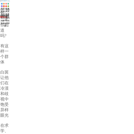
医
白
网
在
白
医
白
来
院
癜
站
线
主页
>
医院
癜
师
斑
院
动
风
首
挂
动态
>
风
团
治
路
态
症
页
号
6月25日起
来源：华研白癜风医院
咨询热线
病
队
疗
线
状
0551-65733120
南京白癜风
因
沈建平医生
将来合肥华
你知
研
道
吗?
有这
样一
个群
体
白斑
让他
们在
冷漠
和歧
视中
饱受
异样
眼光
在求
学、