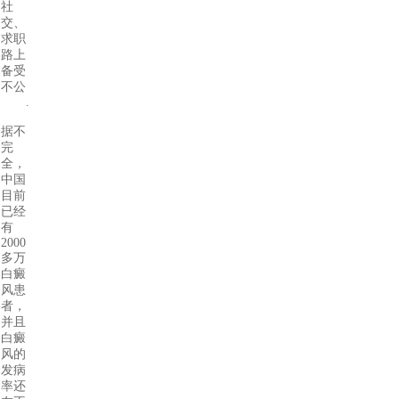
社
交、
求职
路上
备受
不公
......
据不
完
全，
中国
目前
已经
有
2000
多万
白癜
风患
者，
并且
白癜
风的
发病
率还