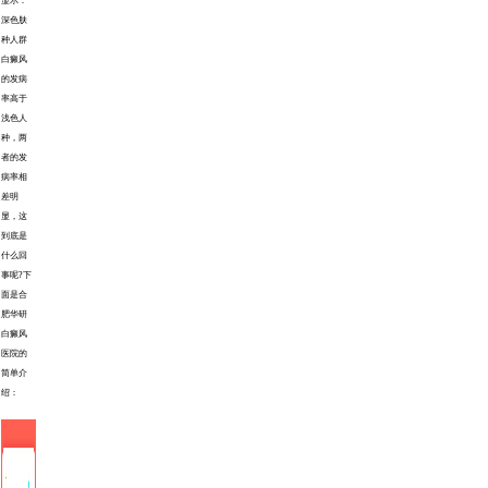
显示：
深色肤
种人群
白癜风
的发病
率高于
浅色人
种，两
者的发
病率相
差明
显，这
到底是
什么回
事呢?下
面是
合
肥华研
白癜风
医院
的
简单介
绍：